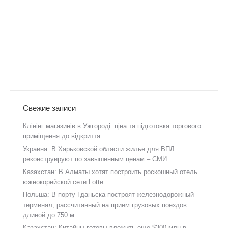
Свежие записи
Клінінг магазинів в Ужгороді: ціна та підготовка торгового
приміщення до відкриття
Украина: В Харьковской области жилье для ВПЛ
реконструируют по завышенным ценам – СМИ
Казахстан: В Алматы хотят построить роскошный отель
южнокорейской сети Lotte
Польша: В порту Гданьска построят железнодорожный
терминал, рассчитанный на прием грузовых поездов
длиной до 750 м
Казахстан: Китайцы готовы вложить еще $300 млн в