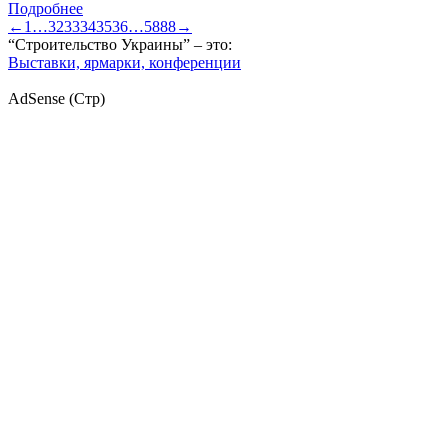
Подробнее
←
1
…
32
33
34
35
36
…
5888
→
“Строительство Украины” – это:
Выставки, ярмарки, конференции
AdSense (Стр)