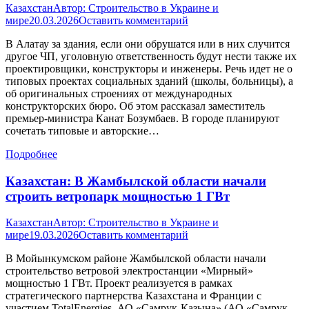
Казахстан
Автор:
Строительство в Украине и
мире
20.03.2026
Оставить комментарий
В Алатау за здания, если они обрушатся или в них случится
другое ЧП, уголовную ответственность будут нести также их
проектировщики, конструкторы и инженеры. Речь идет не о
типовых проектах социальных зданий (школы, больницы), а
об оригинальных строениях от международных
конструкторских бюро. Об этом рассказал заместитель
премьер-министра Канат Бозумбаев. В городе планируют
сочетать типовые и авторские…
Подробнее
Казахстан: В Жамбылской области начали
строить ветропарк мощностью 1 ГВт
Казахстан
Автор:
Строительство в Украине и
мире
19.03.2026
Оставить комментарий
В Мойынкумском районе Жамбылской области начали
строительство ветровой электростанции «Мирный»
мощностью 1 ГВт. Проект реализуется в рамках
стратегического партнерства Казахстана и Франции с
участием TotalEnergies, АО «Самрук-Казына» (АО «Самрук-