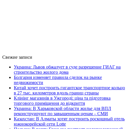
Свежие записи
Украина: Львов обжалует в суде разрешение ГИАГ на
строительство жилого дома
Болгария изменяет правила сделок на рынке
недвижимости
Китай хочет построить гигантское транспортное кольцо
в 27 тыс. километров вдоль границ страны
Клінінг магазинів в Ужгороді: ціна та підготовка
торгового приміщення до відкриття
Украина: В Харьковской области жилье для ВПЛ
реконструируют по завышенным ценам – СМИ
Казахстан: В Алматы хотят построить роскошный отель
южнокорейской сети Lotte