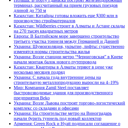
Польша: В порту Гданьска построят железнодорожный
терминал, рассчитанный на прием грузовых поездов
длиной до 750 м
Казахстан: Китайцы готовы вложить еще $300 млн в
производство стройматериалов
Казахстан: Wildberries строит в Алматы и Астане склады
на 270 тысяч квадратных метров
Европа: В Балтийском море завершено строительство
третьего участка тоннеля между Германией и Данией
Украина: Шумоизоляция, укрытие, лифты: существенно
изменятся нормы строительства жилья
Украина: Возле станции метро “Черниговская” в Киеве
начали монтаж балок нового путепровода
Казахстан: Квартиры в Алматы теряют в цене уже
несколько месяцев подряд
Украина: С начала года внутренние цены на
строительную металлопродукцию выросли на 4–19%
Мир: Компания Zamil Steel поставляет
быстровозводимые здания для производственного
предприятия Beko
Украина: Возле Львова построят торгово-логистический
комплекс со складами и офисами
Украина: На строительстве метро на Виноградарь
начали бурить туннель под новый коллектор
Армения: Green Rock и Hyatt подписали соглашение о