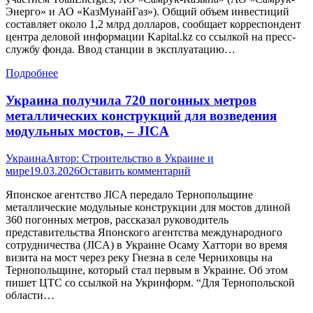
Энерго» и АО «КазМунайГаз»). Общий объем инвестиций
составляет около 1,2 млрд долларов, сообщает корреспондент
центра деловой информации Kapital.kz со ссылкой на пресс-
службу фонда. Ввод станции в эксплуатацию…
Подробнее
Украина получила 720 погонных метров
металлических конструкций для возведения
модульных мостов, – JICA
Украина
Автор:
Строительство в Украине и
мире
19.03.2026
Оставить комментарий
Японское агентство JICA передало Тернопольщине
металлические модульные конструкции для мостов длиной
360 погонных метров, рассказал руководитель
представительства Японского агентства международного
сотрудничества (JICA) в Украине Осаму Хаттори во время
визита на мост через реку Гнезна в селе Черниховцы на
Тернопольщине, который стал первым в Украине. Об этом
пишет ЦТС со ссылкой на Укринформ. “Для Тернопольской
области…