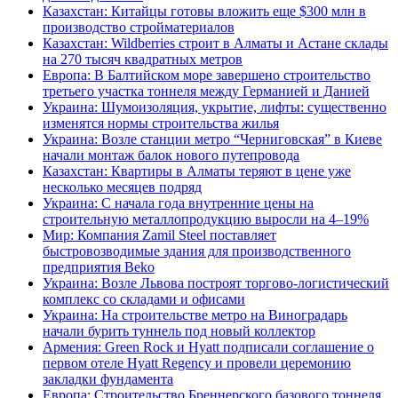
Казахстан: Китайцы готовы вложить еще $300 млн в
производство стройматериалов
Казахстан: Wildberries строит в Алматы и Астане склады
на 270 тысяч квадратных метров
Европа: В Балтийском море завершено строительство
третьего участка тоннеля между Германией и Данией
Украина: Шумоизоляция, укрытие, лифты: существенно
изменятся нормы строительства жилья
Украина: Возле станции метро “Черниговская” в Киеве
начали монтаж балок нового путепровода
Казахстан: Квартиры в Алматы теряют в цене уже
несколько месяцев подряд
Украина: С начала года внутренние цены на
строительную металлопродукцию выросли на 4–19%
Мир: Компания Zamil Steel поставляет
быстровозводимые здания для производственного
предприятия Beko
Украина: Возле Львова построят торгово-логистический
комплекс со складами и офисами
Украина: На строительстве метро на Виноградарь
начали бурить туннель под новый коллектор
Армения: Green Rock и Hyatt подписали соглашение о
первом отеле Hyatt Regency и провели церемонию
закладки фундамента
Европа: Строительство Бреннерского базового тоннеля