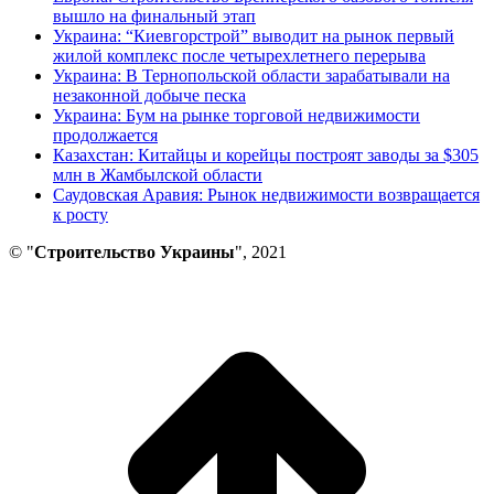
вышло на финальный этап
Украина: “Киевгорстрой” выводит на рынок первый
жилой комплекс после четырехлетнего перерыва
Украина: В Тернопольской области зарабатывали на
незаконной добыче песка
Украина: Бум на рынке торговой недвижимости
продолжается
Казахстан: Китайцы и корейцы построят заводы за $305
млн в Жамбылской области
Саудовская Аравия: Рынок недвижимости возвращается
к росту
© "
Строительство Украины
", 2021
В