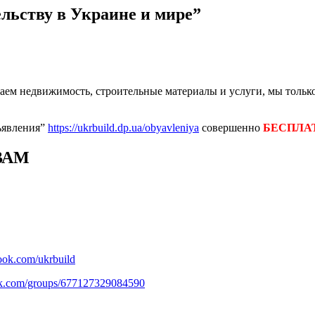
ельству в Украине и мире”
ем недвижимость, строительные материалы и услуги, мы только
ъявления”
https://ukrbuild.dp.ua/obyavleniya
совершенно
БЕСПЛА
ВАМ
ook.com/ukrbuild
ok.com/groups/677127329084590