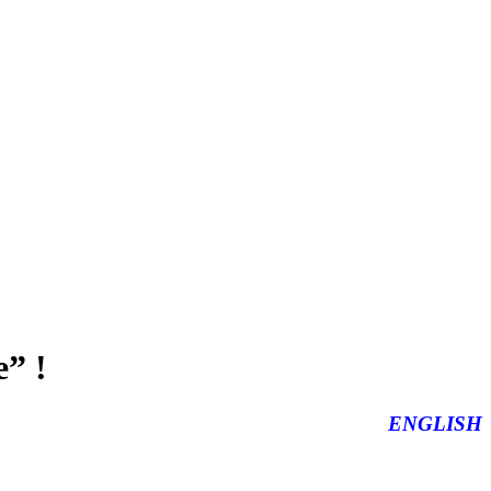
” !
ENGLISH