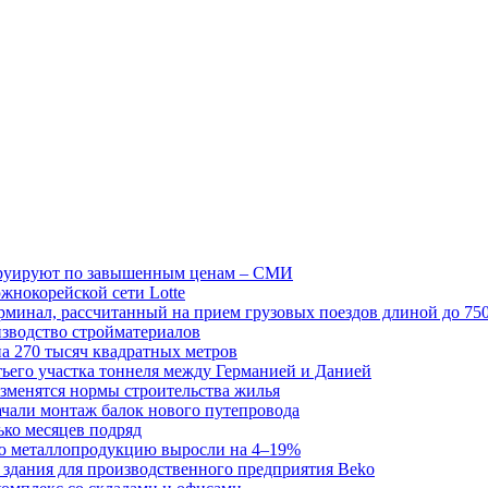
струируют по завышенным ценам – СМИ
жнокорейской сети Lotte
рминал, рассчитанный на прием грузовых поездов длиной до 75
изводство стройматериалов
на 270 тысяч квадратных метров
тьего участка тоннеля между Германией и Данией
зменятся нормы строительства жилья
ачали монтаж балок нового путепровода
ько месяцев подряд
ую металлопродукцию выросли на 4–19%
 здания для производственного предприятия Beko