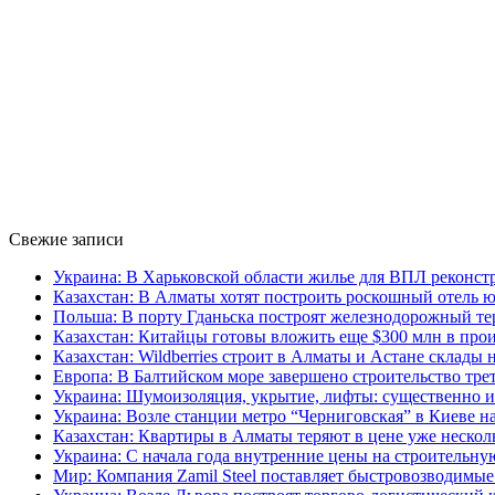
Свежие записи
Украина: В Харьковской области жилье для ВПЛ рекон
Казахстан: В Алматы хотят построить роскошный отель ю
Польша: В порту Гданьска построят железнодорожный те
Казахстан: Китайцы готовы вложить еще $300 млн в про
Казахстан: Wildberries строит в Алматы и Астане склады 
Европа: В Балтийском море завершено строительство тре
Украина: Шумоизоляция, укрытие, лифты: существенно и
Украина: Возле станции метро “Черниговская” в Киеве н
Казахстан: Квартиры в Алматы теряют в цене уже нескол
Украина: С начала года внутренние цены на строительн
Мир: Компания Zamil Steel поставляет быстровозводимые