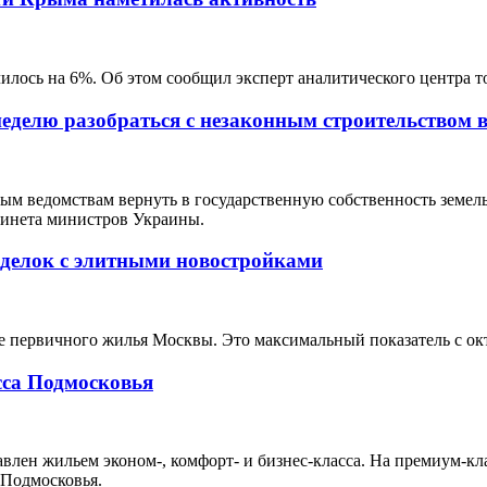
лось на 6%. Об этом сообщил эксперт аналитического центра т
неделю разобраться с незаконным строительством
 ведомствам вернуть в государственную собственность земельн
бинета министров Украины.
 сделок с элитными новостройками
 первичного жилья Москвы. Это максимальный показатель с октяб
сса Подмосковья
влен жильем эконом-, комфорт- и бизнес-класса. На премиум-к
 Подмосковья.