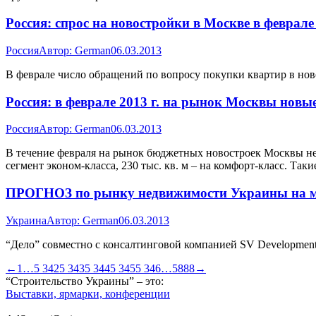
Россия: спрос на новостройки в Москве в феврале 
Россия
Автор:
German
06.03.2013
В феврале число обращений по вопросу покупки квартир в нов
Россия: в феврале 2013 г. на рынок Москвы нов
Россия
Автор:
German
06.03.2013
В течение февраля на рынок бюджетных новостроек Москвы не в
сегмент эконом-класса, 230 тыс. кв. м – на комфорт-класс. Т
ПРОГНОЗ по рынку недвижимости Украины на ма
Украина
Автор:
German
06.03.2013
“Дело” совместно с консалтинговой компанией SV Developmen
←
1
…
5 342
5 343
5 344
5 345
5 346
…
5888
→
“Строительство Украины” – это:
Выставки, ярмарки, конференции