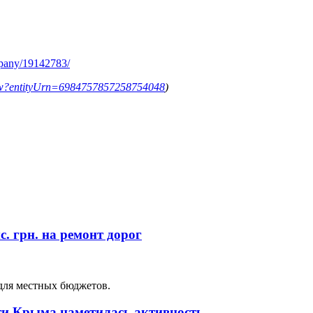
mpany/19142783/
ollow?entityUrn=6984757857258754048
)
. грн. на ремонт дорог
для местных бюджетов.
сти Крыма наметилась активность