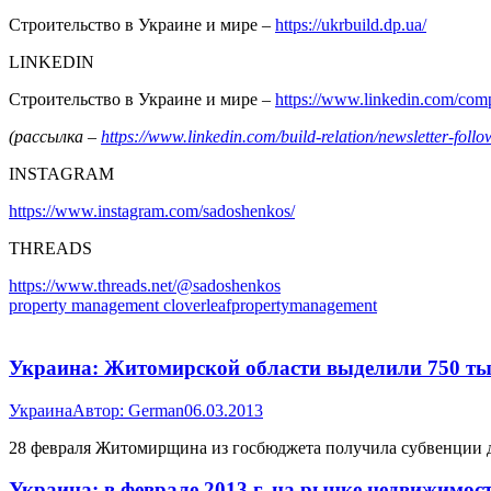
Строительство в Украине и мире –
https://ukrbuild.dp.ua/
LINKEDIN
Строительство в Украине и мире –
https://www.linkedin.com/co
(рассылка –
https://www.linkedin.com/build-relation/newsletter-f
INSTAGRAM
https://www.instagram.com/sadoshenkos/
THREADS
https://www.threads.net/@sadoshenkos
property management cloverleafpropertymanagement
Украина: Житомирской области выделили 750 тыс
Украина
Автор:
German
06.03.2013
28 февраля Житомирщина из госбюджета получила субвенции 
Украина: в феврале 2013 г. на рынке недвижимо