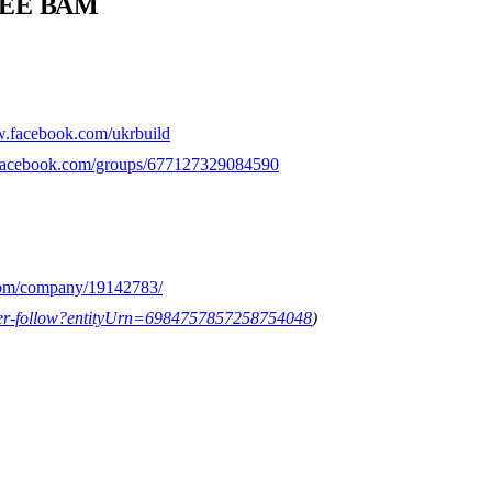
ЕЕ ВАМ
w.facebook.com/ukrbuild
.facebook.com/groups/677127329084590
com/company/19142783/
etter-follow?entityUrn=6984757857258754048
)