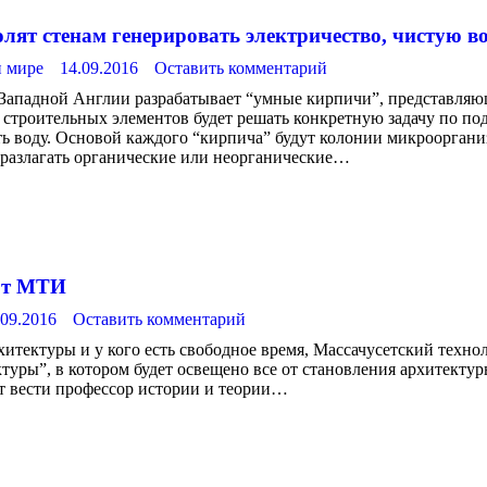
ят стенам генерировать электричество, чистую во
и мире
14.09.2016
Оставить комментарий
а Западной Англии разрабатывает “умные кирпичи”, представля
 строительных элементов будет решать конкретную задачу по п
ть воду. Основой каждого “кирпича” будут колонии микроорган
 разлагать органические или неорганические…
от МТИ
.09.2016
Оставить комментарий
хитектуры и у кого есть свободное время, Массачусетский техно
туры”, в котором будет освещено все от становления архитектур
ет вести профессор истории и теории…