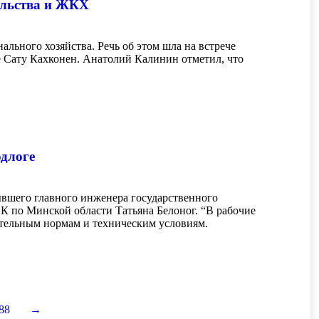
ельства и ЖКХ
ьного хозяйства. Речь об этом шла на встрече
 Сату Кахконен. Анатолий Калинин отметил, что
одлоге
ывшего главного инженера государственного
К по Минской области Татьяна Белоног. “В рабочие
оительным нормам и техническим условиям.
88
→