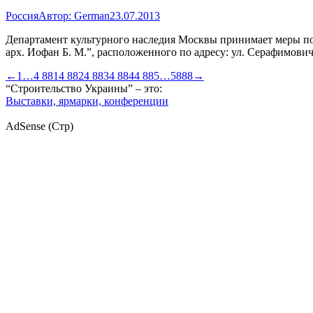
Россия
Автор:
German
23.07.2013
Департамент культурного наследия Москвы принимает меры по п
арх. Иофан Б. М.”, расположенного по адресу: ул. Серафимович
←
1
…
4 881
4 882
4 883
4 884
4 885
…
5888
→
“Строительство Украины” – это:
Выставки, ярмарки, конференции
AdSense (Стр)