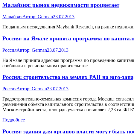
Малайзия: рынок недвижимости процветает
Малайзия
Автор:
German
23.07.2013
По данным исследования Maybank Research, на рынке недвижи
Россия: на Ямале принята программа по капита
Россия
Автор:
German
23.07.2013
На Ямале принята адресная программа по проведению капитал
сообщили в региональном правительстве.
Россия: строительство на землях РАН на юго-зап
Россия
Автор:
German
23.07.2013
Градостроительно-земельная комиссия города Москвы согласила
размещения объекта капитального строительства в соответств
Москомстройинвеста, площадь участка составляет 2,23 га. Ф
Подробнее
Россия: здания для органов власти могут быть по