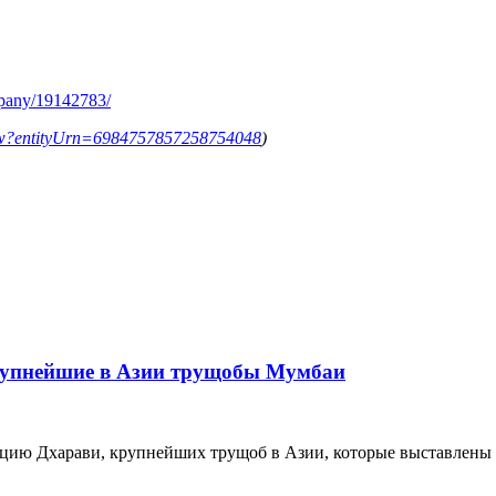
mpany/19142783/
ollow?entityUrn=6984757857258754048
)
рупнейшие в Азии трущобы Мумбаи
цию Дхарави, крупнейших трущоб в Азии, которые выставлены на