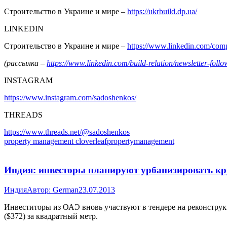
Строительство в Украине и мире –
https://ukrbuild.dp.ua/
LINKEDIN
Строительство в Украине и мире –
https://www.linkedin.com/co
(рассылка –
https://www.linkedin.com/build-relation/newsletter-f
INSTAGRAM
https://www.instagram.com/sadoshenkos/
THREADS
https://www.threads.net/@sadoshenkos
property management cloverleafpropertymanagement
Индия: инвесторы планируют урбанизировать к
Индия
Автор:
German
23.07.2013
Инвеститоры из ОАЭ вновь участвуют в тендере на реконструк
($372) за квадратный метр.