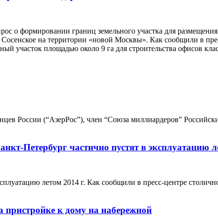
рос о формировании границ земельного участка для размещения
я Сосенское на территории «новой Москвы». Как сообщили в пр
ный участок площадью около 9 га для строительства офисов кла
цев России (“АзерРос”), член “Союза миллиардеров” Российск
анкт-Петербург частично пустят в эксплуатацию ле
сплуатацию летом 2014 г. Как сообщили в пресс-центре столично
а пристройке к дому на набережной