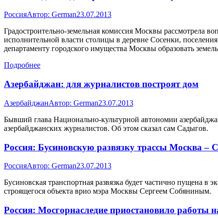
Россия
Автор:
German
23.07.2013
Градостроительно-земельная комиссия Москвы рассмотрела воп
исполнительной власти столицы в деревне Сосенки, поселени
департаменту городского имущества Москвы образовать земель
Подробнее
Азербайджан: для журналистов построят дом
Азербайджан
Автор:
German
23.07.2013
Бывший глава Национально-культурной автономии азербайджан
азербайджанских журналистов. Об этом сказал сам Садыгов.
Россия: Бусиновскую развязку трассы Москва – С
Россия
Автор:
German
23.07.2013
Бусиновская транспортная развязка будет частично пущена в эк
строящегося объекта врио мэра Москвы Сергеем Собяниным.
Россия: Мосгорнаследие приостановило работы н