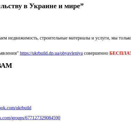
ельству в Украине и мире”
ем недвижимость, строительные материалы и услуги, мы только
ъявления”
https://ukrbuild.dp.ua/obyavleniya
совершенно
БЕСПЛА
ВАМ
ook.com/ukrbuild
ok.com/groups/677127329084590