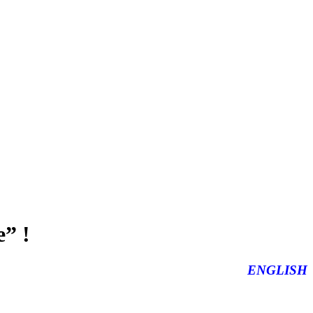
” !
ENGLISH