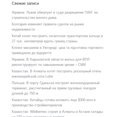
Свежие записи
Украина: Львов обжалует в суде разрешение ГИАГ на
строительство жилого дома
Болгария изменяет правила сделок на рынке
недвижимости
Китай хочет построить гигантское транспортное кольцо в
27 тыс. километров вдоль границ страны
Клінінг магазинів в Ужгороді: ціна та підготовка торгового
приміщення до відкриття
Украина: В Харьковской области жилье для ВПЛ
реконструируют по завышенным ценам – СМИ
Казахстан: В Алматы хотят построить роскошный отель
южнокорейской сети Lotte
Польша: В порту Гданьска построят железнодорожный
терминал, рассчитанный на прием грузовых поездов
длиной до 750 м
Казахстан: Китайцы готовы вложить еще $300 млн в
производство стройматериалов
Казахстан: Wildberries строит в Алматы и Астане склады
на 270 тысяч квадратных метров