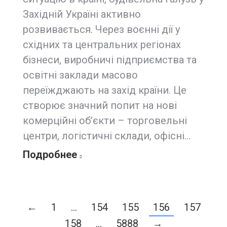
Західній Україні активно
розвивається. Через воєнні дії у
східних та центральних регіонах
бізнеси, виробничі підприємства та
освітні заклади масово
переїжджають на захід країни. Це
створює значний попит на нові
комерційні об’єкти – торговельні
центри, логістичні склади, офісні…
Подробнее
←
1
…
154
155
156
157
158
…
5888
→