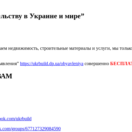
ельству в Украине и мире”
ем недвижимость, строительные материалы и услуги, мы только
ъявления”
https://ukrbuild.dp.ua/obyavleniya
совершенно
БЕСПЛА
ВАМ
ook.com/ukrbuild
ok.com/groups/677127329084590