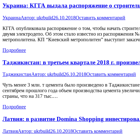
Украина: КГГА выдала распоряжение о строитель
Украина
Автор:
ukrbuild
26.10.2018
Оставить комментарий
КГГА опубликовала распоряжение о том, чтобы начать строит
двумя электродепо. Об этом стало известно из распоряжения 
метрополитена. КП “Киевский метрополитен” выступит заказчи
Подробнее
Таджикистан: в третьем квартале 2018 г. произве
Таджикистан
Автор:
ukrbuild
26.10.2018
Оставить комментарий
Чуть менее 3 млн. т цемента было произведено в Таджикистане
сентябрем прошлого года объем производства цемента увеличилс
страны, что на 317 тыс.…
Подробнее
Латвия: в развитие Domina Shopping инвестировал
Латвия
Автор:
ukrbuild
26.10.2018
Оставить комментарий