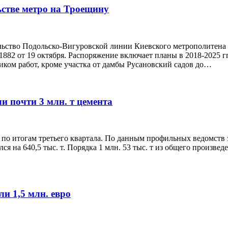
стве метро на Троещину
ельство Подольско-Вигуровской линии Киевского метрополитен
№1882 от 19 октября. Распоряжение включает планы в 2018-2025
ком работ, кроме участка от дамбы Русановский садов до…
ли почти 3 млн. т цемента
 по итогам третьего квартала. По данным профильных ведомств 
я на 640,5 тыс. т. Порядка 1 млн. 53 тыс. т из общего произве
и 1,5 млн. евро