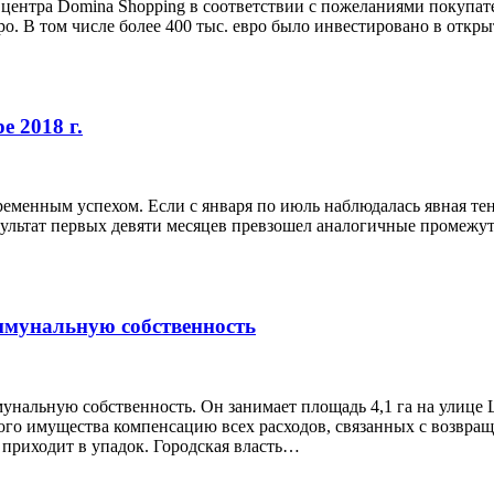
центра Domina Shopping в соответствии с пожеланиями покупат
евро. В том числе более 400 тыс. евро было инвестировано в от
е 2018 г.
еменным успехом. Если с января по июль наблюдалась явная тен
зультат первых девяти месяцев превзошел аналогичные промежут
оммунальную собственность
унальную собственность. Он занимает площадь 4,1 га на улице 
ого имущества компенсацию всех расходов, связанных с возвра
н приходит в упадок. Городская власть…