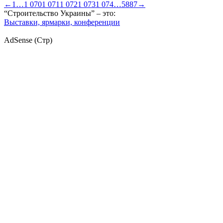
←
1
…
1 070
1 071
1 072
1 073
1 074
…
5887
→
“Строительство Украины” – это:
Выставки, ярмарки, конференции
AdSense (Стр)