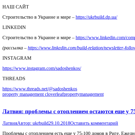
НАШ САЙТ
Строительство в Украине и мире –
https://ukrbuild.dp.ua/
LINKEDIN
Строительство в Украине и мире –
https://www.linkedin.com/co
(рассылка –
https://www.linkedin.com/build-relation/newsletter-f
INSTAGRAM
https://www.instagram.com/sadoshenkos/
THREADS
https://www.threads.net/@sadoshenkos
property management cloverleafpropertymanagement
Латвия: проблемы с отоплением остаются еще у 75
Латвия
Автор:
ukrbuild
29.10.2018
Оставить комментарий
Проблемы с отоплением есть еще у 75-100 домов в Риге. Ежедн