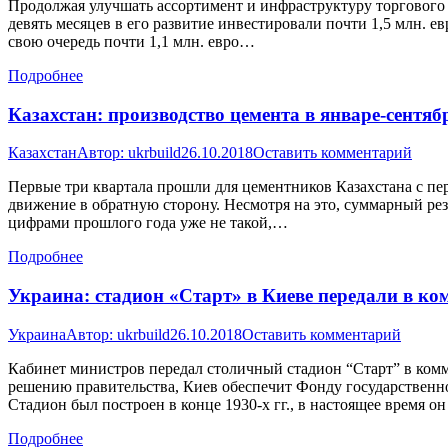
Продолжая улучшать ассортимент и инфраструктуру торгового 
девять месяцев в его развитие инвестировали почти 1,5 млн. 
свою очередь почти 1,1 млн. евро…
Подробнее
Казахстан: производство цемента в январе-сентябр
Казахстан
Автор:
ukrbuild
26.10.2018
Оставить комментарий
Первые три квартала прошли для цементников Казахстана с пер
движение в обратную сторону. Несмотря на это, суммарный ре
цифрами прошлого года уже не такой,…
Подробнее
Украина: стадион «Старт» в Киеве передали в к
Украина
Автор:
ukrbuild
26.10.2018
Оставить комментарий
Кабинет министров передал столичный стадион “Старт” в комм
решению правительства, Киев обеспечит Фонду государственн
Стадион был построен в конце 1930-х гг., в настоящее время о
Подробнее