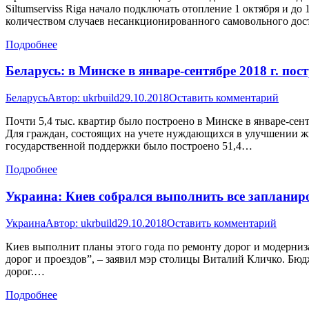
Siltumserviss Riga начало подключать отопление 1 октября и 
количеством случаев несанкционированного самовольного до
Подробнее
Беларусь: в Минске в январе-сентябре 2018 г. пос
Беларусь
Автор:
ukrbuild
29.10.2018
Оставить комментарий
Почти 5,4 тыс. квартир было построено в Минске в январе-сен
Для граждан, состоящих на учете нуждающихся в улучшении жи
государственной поддержки было построено 51,4…
Подробнее
Украина: Киев собрался выполнить все заплани
Украина
Автор:
ukrbuild
29.10.2018
Оставить комментарий
Киев выполнит планы этого года по ремонту дорог и модерниз
дорог и проездов”, – заявил мэр столицы Виталий Кличко. Бюдж
дорог.…
Подробнее