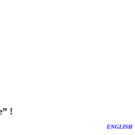
” !
ENGLISH