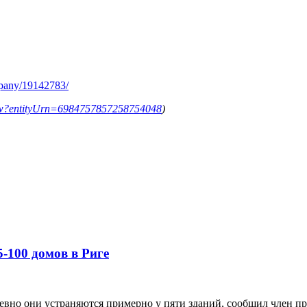
mpany/19142783/
ollow?entityUrn=6984757857258754048
)
-100 домов в Риге
евно они устраняются примерно у пяти зданий, сообщил член пра