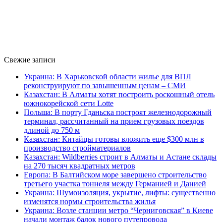
Свежие записи
Украина: В Харьковской области жилье для ВПЛ
реконструируют по завышенным ценам – СМИ
Казахстан: В Алматы хотят построить роскошный отель
южнокорейской сети Lotte
Польша: В порту Гданьска построят железнодорожный
терминал, рассчитанный на прием грузовых поездов
длиной до 750 м
Казахстан: Китайцы готовы вложить еще $300 млн в
производство стройматериалов
Казахстан: Wildberries строит в Алматы и Астане склады
на 270 тысяч квадратных метров
Европа: В Балтийском море завершено строительство
третьего участка тоннеля между Германией и Данией
Украина: Шумоизоляция, укрытие, лифты: существенно
изменятся нормы строительства жилья
Украина: Возле станции метро “Черниговская” в Киеве
начали монтаж балок нового путепровода