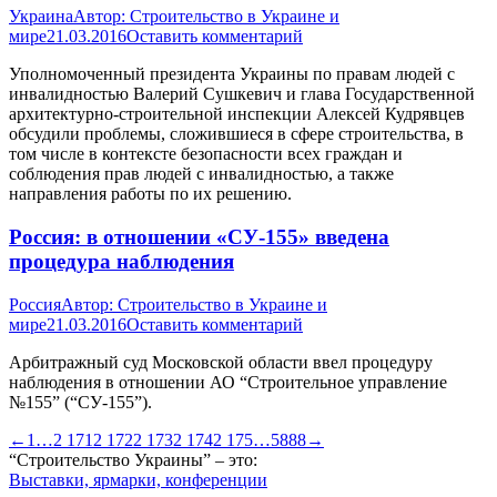
Украина
Автор:
Строительство в Украине и
мире
21.03.2016
Оставить комментарий
Уполномоченный президента Украины по правам людей с
инвалидностью Валерий Сушкевич и глава Государственной
архитектурно-строительной инспекции Алексей Кудрявцев
обсудили проблемы, сложившиеся в сфере строительства, в
том числе в контексте безопасности всех граждан и
соблюдения прав людей с инвалидностью, а также
направления работы по их решению.
Россия: в отношении «СУ-155» введена
процедура наблюдения
Россия
Автор:
Строительство в Украине и
мире
21.03.2016
Оставить комментарий
Арбитражный суд Московской области ввел процедуру
наблюдения в отношении АО “Строительное управление
№155” (“СУ-155”).
←
1
…
2 171
2 172
2 173
2 174
2 175
…
5888
→
“Строительство Украины” – это:
Выставки, ярмарки, конференции