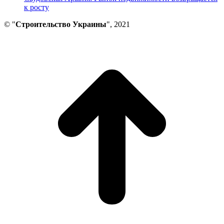
к росту
© "
Строительство Украины
", 2021
В