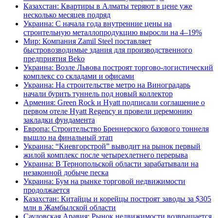
Казахстан: Квартиры в Алматы теряют в цене уже
несколько месяцев подряд
Украина: С начала года внутренние цены на
строительную металлопродукцию выросли на 4–19%
Мир: Компания Zamil Steel поставляет
быстровозводимые здания для производственного
предприятия Beko
Украина: Возле Львова построят торгово-логистический
комплекс со складами и офисами
Украина: На строительстве метро на Виноградарь
начали бурить туннель под новый коллектор
Армения: Green Rock и Hyatt подписали соглашение о
первом отеле Hyatt Regency и провели церемонию
закладки фундамента
Европа: Строительство Бреннерского базового тоннеля
вышло на финальный этап
Украина: “Киевгорстрой” выводит на рынок первый
жилой комплекс после четырехлетнего перерыва
Украина: В Тернопольской области зарабатывали на
незаконной добыче песка
Украина: Бум на рынке торговой недвижимости
продолжается
Казахстан: Китайцы и корейцы построят заводы за $305
млн в Жамбылской области
Саудовская Аравия: Рынок недвижимости возвращается