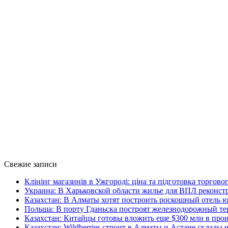
Свежие записи
Клінінг магазинів в Ужгороді: ціна та підготовка торгов
Украина: В Харьковской области жилье для ВПЛ рекон
Казахстан: В Алматы хотят построить роскошный отель ю
Польша: В порту Гданьска построят железнодорожный те
Казахстан: Китайцы готовы вложить еще $300 млн в про
Казахстан: Wildberries строит в Алматы и Астане склады 