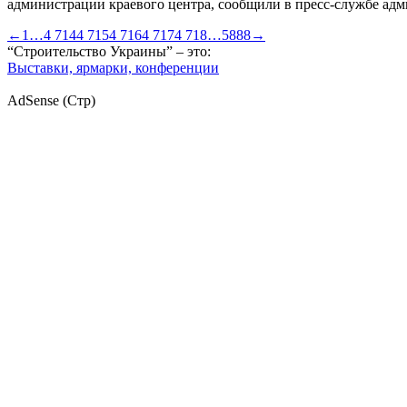
администрации краевого центра, сообщили в пресс-службе ад
←
1
…
4 714
4 715
4 716
4 717
4 718
…
5888
→
“Строительство Украины” – это:
Выставки, ярмарки, конференции
AdSense (Стр)