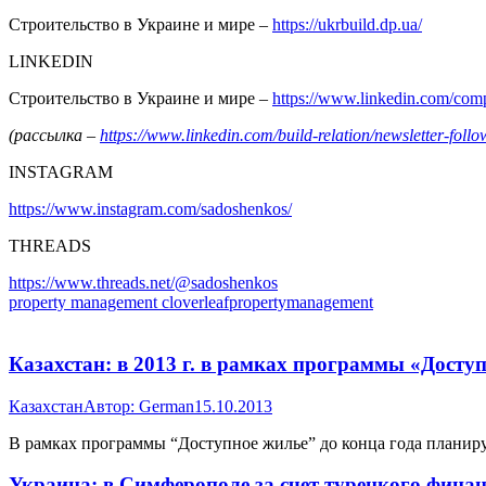
Строительство в Украине и мире –
https://ukrbuild.dp.ua/
LINKEDIN
Строительство в Украине и мире –
https://www.linkedin.com/co
(рассылка –
https://www.linkedin.com/build-relation/newsletter-f
INSTAGRAM
https://www.instagram.com/sadoshenkos/
THREADS
https://www.threads.net/@sadoshenkos
property management cloverleafpropertymanagement
Казахстан: в 2013 г. в рамках программы «Доступ
Казахстан
Автор:
German
15.10.2013
В рамках программы “Доступное жилье” до конца года планирует
Украина: в Симферополе за счет турецкого фина