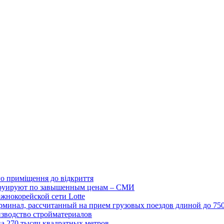
ого приміщення до відкриття
струируют по завышенным ценам – СМИ
жнокорейской сети Lotte
рминал, рассчитанный на прием грузовых поездов длиной до 75
изводство стройматериалов
на 270 тысяч квадратных метров