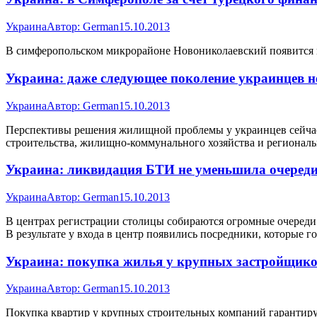
Украина
Автор:
German
15.10.2013
В симферопольском микрорайоне Новониколаевский появится но
Украина: даже следующее поколение украинцев не
Украина
Автор:
German
15.10.2013
Перспективы решения жилищной проблемы у украинцев сейчас н
строительства, жилищно-коммунального хозяйства и регионал
Украина: ликвидация БТИ не уменьшила очереди
Украина
Автор:
German
15.10.2013
В центрах регистрации столицы собираются огромные очереди.
В результате у входа в центр появились посредники, которые г
Украина: покупка жилья у крупных застройщиков
Украина
Автор:
German
15.10.2013
Покупка квартир у крупных строительных компаний гарантируе