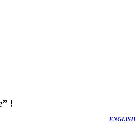
” !
ENGLISH