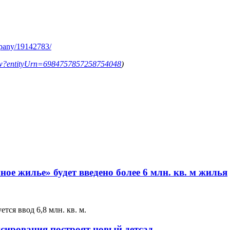
mpany/19142783/
ollow?entityUrn=6984757857258754048
)
ное жилье» будет введено более 6 млн. кв. м жилья
ся ввод 6,8 млн. кв. м.
нсирования построят новый детсад