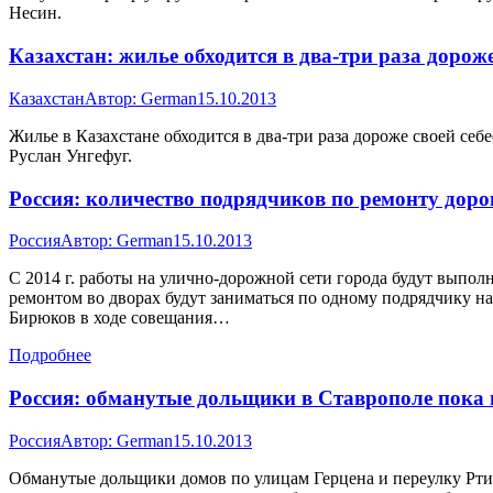
Несин.
Казахстан: жилье обходится в два-три раза дороже
Казахстан
Автор:
German
15.10.2013
Жилье в Казахстане обходится в два-три раза дороже своей се
Руслан Унгефуг.
Россия: количество подрядчиков по ремонту доро
Россия
Автор:
German
15.10.2013
С 2014 г. работы на улично-дорожной сети города будут выполня
ремонтом во дворах будут заниматься по одному подрядчику н
Бирюков в ходе совещания…
Подробнее
Россия: обманутые дольщики в Ставрополе пока 
Россия
Автор:
German
15.10.2013
Обманутые дольщики домов по улицам Герцена и переулку Ртищ