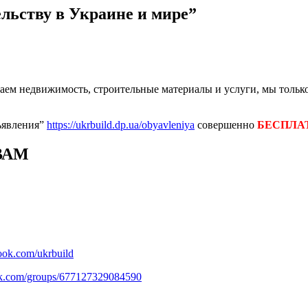
ельству в Украине и мире”
ем недвижимость, строительные материалы и услуги, мы только
ъявления”
https://ukrbuild.dp.ua/obyavleniya
совершенно
БЕСПЛА
ВАМ
ook.com/ukrbuild
ok.com/groups/677127329084590