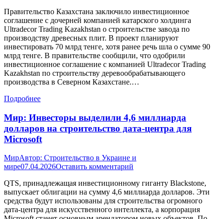
Правительство Казахстана заключило инвестиционное
соглашение с дочерней компанией катарского холдинга
Ultradecor Trading Kazakhstan о строительстве завода по
производству древесных плит. В проект планируют
инвестировать 70 млрд тенге, хотя ранее речь шла о сумме 90
млрд тенге. В правительстве сообщили, что одобрили
инвестиционное соглашение с компанией Ultradecor Trading
Kazakhstan по строительству деревообрабатывающего
производства в Северном Казахстане.…
Подробнее
Мир: Инвесторы выделили 4,6 миллиарда
долларов на строительство дата-центра для
Microsoft
Мир
Автор:
Строительство в Украине и
мире
07.04.2026
Оставить комментарий
QTS, принадлежащая инвестиционному гиганту Blackstone,
выпускает облигации на сумму 4,6 миллиарда долларов. Эти
средства будут использованы для строительства огромного
дата-центра для искусственного интеллекта, а корпорация
Microsoft станет основным арендатором новых объектов. По