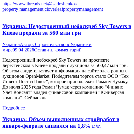
https://www.threads.net/@sadoshenkos
property management cloverleafpropertymanagement
Украина: Недостроенный небоскреб Sky Towers в
Киеве продали за 560 млн грн
Украина
Автор:
Строительство в Украине и
мире
09.04.2026
Оставить комментарий
Недостроенный небоскреб Sky Towers на проспекте
Берестейском в Киеве продали с аукциона за 560,47 млн грн.
Об этом свидетельствует информация на сайте электронных
аукционов OpenMarket. Победителем торгов стало ООО “Тех
Инвест Постач Плюс”, которое принадлежит Роману Чумаку.
До июля 2025 года Роман Чумак через компанию “Финанс
Учет Консалт” владел финансовой компанией “Юниверсал
компани”. Сейчас она…
Подробнее
Украина: Объем выполненных стройработ в
январе-феврале снизился на 1,8% г./г.