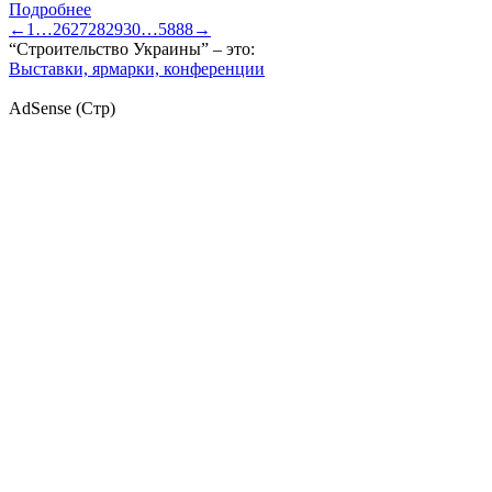
Подробнее
←
1
…
26
27
28
29
30
…
5888
→
“Строительство Украины” – это:
Выставки, ярмарки, конференции
AdSense (Стр)