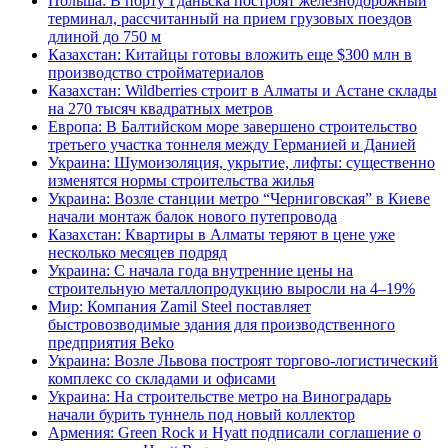
Польша: В порту Гданьска построят железнодорожный
терминал, рассчитанный на прием грузовых поездов
длиной до 750 м
Казахстан: Китайцы готовы вложить еще $300 млн в
производство стройматериалов
Казахстан: Wildberries строит в Алматы и Астане склады
на 270 тысяч квадратных метров
Европа: В Балтийском море завершено строительство
третьего участка тоннеля между Германией и Данией
Украина: Шумоизоляция, укрытие, лифты: существенно
изменятся нормы строительства жилья
Украина: Возле станции метро “Черниговская” в Киеве
начали монтаж балок нового путепровода
Казахстан: Квартиры в Алматы теряют в цене уже
несколько месяцев подряд
Украина: С начала года внутренние цены на
строительную металлопродукцию выросли на 4–19%
Мир: Компания Zamil Steel поставляет
быстровозводимые здания для производственного
предприятия Beko
Украина: Возле Львова построят торгово-логистический
комплекс со складами и офисами
Украина: На строительстве метро на Виноградарь
начали бурить туннель под новый коллектор
Армения: Green Rock и Hyatt подписали соглашение о