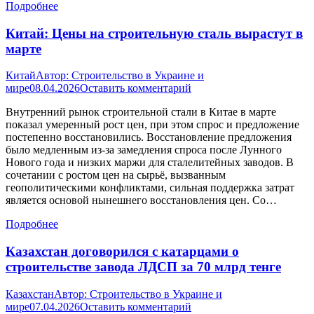
Подробнее
Китай: Цены на строительную сталь вырастут в
марте
Китай
Автор:
Строительство в Украине и
мире
08.04.2026
Оставить комментарий
Внутренний рынок строительной стали в Китае в марте
показал умеренный рост цен, при этом спрос и предложение
постепенно восстановились. Восстановление предложения
было медленным из-за замедления спроса после Лунного
Нового года и низких маржи для сталелитейных заводов. В
сочетании с ростом цен на сырьё, вызванным
геополитическими конфликтами, сильная поддержка затрат
является основой нынешнего восстановления цен. Со…
Подробнее
Казахстан договорился с катарцами о
строительстве завода ЛДСП за 70 млрд тенге
Казахстан
Автор:
Строительство в Украине и
мире
07.04.2026
Оставить комментарий