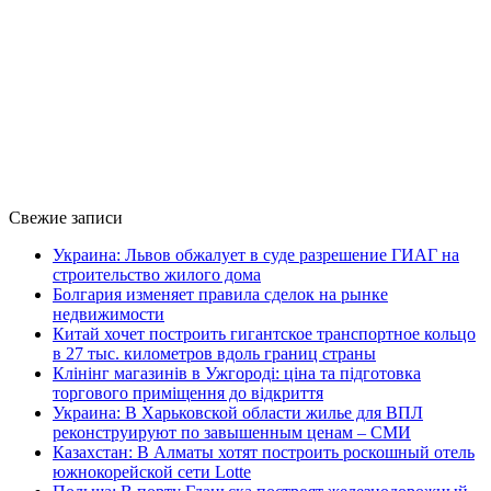
Свежие записи
Украина: Львов обжалует в суде разрешение ГИАГ на
строительство жилого дома
Болгария изменяет правила сделок на рынке
недвижимости
Китай хочет построить гигантское транспортное кольцо
в 27 тыс. километров вдоль границ страны
Клінінг магазинів в Ужгороді: ціна та підготовка
торгового приміщення до відкриття
Украина: В Харьковской области жилье для ВПЛ
реконструируют по завышенным ценам – СМИ
Казахстан: В Алматы хотят построить роскошный отель
южнокорейской сети Lotte