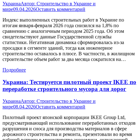
Украина
Автор:
Строительство в Украине и
мире
09.04.2026
Оставить комментарий
Индекс выполненных строительных работ в Украине по
итогам января-февраля 2026 года снизился на 1,8% по
сравнению с аналогичным периодом 2025 года. Об этом
свидетельствуют данные Государственной службы
статистики. Негативная динамика сформировалась из-за
просадки в сегменте зданий, тогда как инженерное
строительство оставалось в плюсе. В частности, в жилищном
строительстве объем работ за два месяца сократился на…
Подробнее
Украина: Тестируется пилотный проект IKEE по
переработке строительного мусора для дорог
Украина
Автор:
Строительство в Украине и
мире
08.04.2026
Оставить комментарий
Пилотный проект японской корпорации IKEE Group Ltd,
предусматривающий использование переработанных отходов
разрушения и сноса для производства материалов в сфере
дорожного строительства и ремонта, презентовали во время
рабочей встречи в министерстве экономики, окружающей