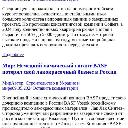
Средние цены продажи квартир на популярном тайском
курорте оставались относительно стабильными из-за
большого количества непроданных единиц в завершенных
проектах. По прогнозам консалтинговой компании Colliers, в
2024 году количество новых квартир на рынке Паттайи
вырастет на 50% до 5 000 единиц. Поэтому, несмотря на
высокие продажи в прошлом году, местные застройщики
должны проявлять осторожность перед запуском…
Подробнее
Мир: Немецкий химический гигант BASF
потерял свой лакокрасочный бизнес в России
Мир
Автор:
Строительство в Украине и
мире
09.05.2024
Оставить комментарий
Крупнейший в мире химический концерн BASF продает свою
дочернюю компанию в России BASF Vostok российскому
производителю лакокрасочных материалов «Лак Лак Синтез».
Стороны уже получили разрешение на завершение сделки от
российского диктатора Владимира Путина, сообщает местное
информационное агентство «Интерфакс». Компания «BASF