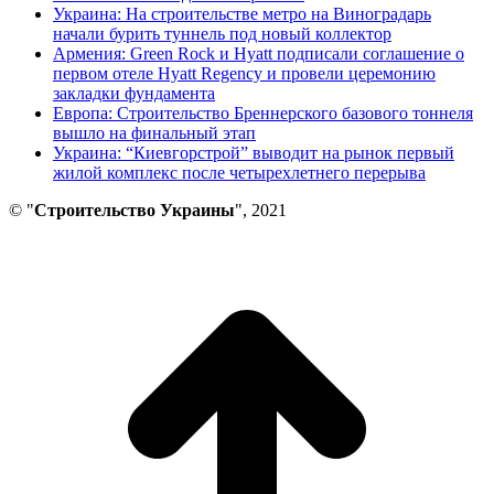
Украина: На строительстве метро на Виноградарь
начали бурить туннель под новый коллектор
Армения: Green Rock и Hyatt подписали соглашение о
первом отеле Hyatt Regency и провели церемонию
закладки фундамента
Европа: Строительство Бреннерского базового тоннеля
вышло на финальный этап
Украина: “Киевгорстрой” выводит на рынок первый
жилой комплекс после четырехлетнего перерыва
© "
Строительство Украины
", 2021
В