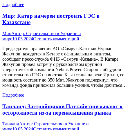
Подробнее
Мир: Катар намерен построить ГЭС в
Казахстане
Мир
Автор:
Строительство в Украине и
мире
10.05.2024
Оставить комментарий
Председатель правления АО «Самрук-Казына» Нурлан
Жакупов находится в Катаре с официальным визитом,
сообщает пресс-служба ФНБ «Самрук -Казына». В Катаре
Жакупов провел встречу с руководством крупной
энергетической компании Nebras Power. Стороны обсудили
строительство ГЭС на востоке Казахстана на реке Иртыш, ее
мощность составит до 350 Мвт. Жакупов подчеркнул, что
команда фонда приложила большие усилия, чтобы добиться…
Подробнее
Таиланд: Застройщиков Паттайи призывают к
осторожности из-за перенасыщения рынка
Таиланд
Автор:
Строительство в Украине и
мире
10.05.2024
Оставить комментарий