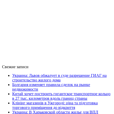
Свежие записи
Украина: Львов обжалует в суде разрешение ГИАГ на
строительство жилого дома
Болгария изменяет правила сделок на рынке
недвижимости
Китай хочет построить гигантское транспортное кольцо
в 27 тыс. километров вдоль границ страны
Клінінг магазинів в Ужгороді: ціна та підготовка
торгового приміщення до відкриття
Украина: В Харьковской области жилье для ВПЛ