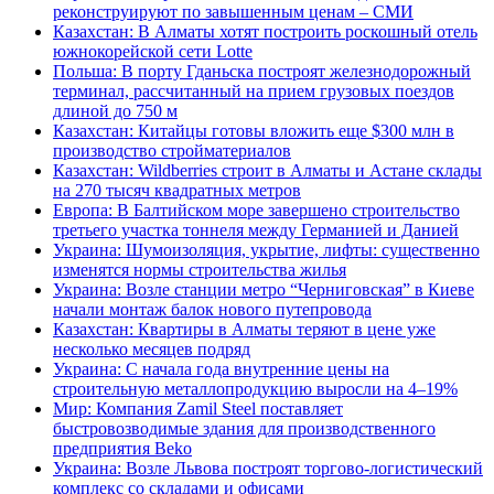
реконструируют по завышенным ценам – СМИ
Казахстан: В Алматы хотят построить роскошный отель
южнокорейской сети Lotte
Польша: В порту Гданьска построят железнодорожный
терминал, рассчитанный на прием грузовых поездов
длиной до 750 м
Казахстан: Китайцы готовы вложить еще $300 млн в
производство стройматериалов
Казахстан: Wildberries строит в Алматы и Астане склады
на 270 тысяч квадратных метров
Европа: В Балтийском море завершено строительство
третьего участка тоннеля между Германией и Данией
Украина: Шумоизоляция, укрытие, лифты: существенно
изменятся нормы строительства жилья
Украина: Возле станции метро “Черниговская” в Киеве
начали монтаж балок нового путепровода
Казахстан: Квартиры в Алматы теряют в цене уже
несколько месяцев подряд
Украина: С начала года внутренние цены на
строительную металлопродукцию выросли на 4–19%
Мир: Компания Zamil Steel поставляет
быстровозводимые здания для производственного
предприятия Beko
Украина: Возле Львова построят торгово-логистический
комплекс со складами и офисами