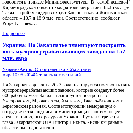
говорится в приказе Мининфраструктуры. В “самой дешевой”
Кировоградской области квадратный метр стоит 18,3 тыс. грн.
Также в тройку лидеров входят Закарпатская и Житомирская
области – 18,7 и 18,9 тыс. грн. Соответственно, сообщает
Property Times.…
Подробнее
Украина: На Закарпатье планируют построить
пять мусороперерабатывающих заводов на 152
млн. евро
Украина
Автор:
Строительство в Украине и
мире
10.05.2024
Оставить комментарий
На Закарпатье до конца 2027 года планируется построить пять
мусороперерабатывающих заводов, которые создадут более
600 рабочих мест. Заводы планируется построить в
Ужгородском, Мукачевском, Хустском, Тячево-Раховском и
Береговском районах. Соответствующий меморандум о
сотрудничестве подписали министр защиты окружающей
среды и природных ресурсов Украины Руслан Стрелец и
глава Закарпатской ОГА Виктор Никита. «Если бы раньше
области было достаточно…