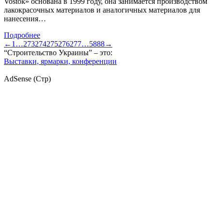
Vostok» основана в 1999 году, она занимается производством
лакокрасочных материалов и аналогичных материалов для
нанесения…
Подробнее
←
1
…
273
274
275
276
277
…
5888
→
“Строительство Украины” – это:
Выставки, ярмарки, конференции
AdSense (Стр)