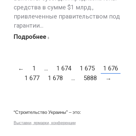
средства в сумме $1 млрд.,
привлеченные правительством под
гарантии…
Подробнее
←
1
…
1 674
1 675
1 676
1 677
1 678
…
5888
→
“Строительство Украины” – это:
Выставки, ярмарки, конференции