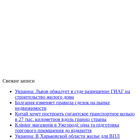
Свежие записи
Украина: Львов обжалует в суде разрешение ГИАГ на
строительство жилого дома
Болгария изменяет правила сделок на рынке
недвижимости
Китай хочет построить гигантское транспортное кольцо
в 27 тыс. километров вдоль границ страны
Клінінг магазинів в Ужгороді: ціна та підготовка
торгового приміщення до відкриття
Украина: В Харьковской области жилье для ВПЛ