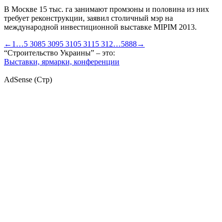
В Москве 15 тыс. га занимают промзоны и половина из них
требует реконструкции, заявил столичный мэр на
международной инвестиционной выставке MIPIM 2013.
←
1
…
5 308
5 309
5 310
5 311
5 312
…
5888
→
“Строительство Украины” – это:
Выставки, ярмарки, конференции
AdSense (Стр)