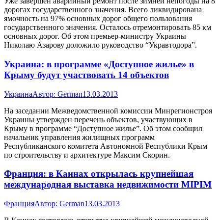
Уже завершен аварийный ремонт после зимней непогоды на 8
дорогах государственного значения. Всего ликвидирована
ямочность на 97% основных дорог общего пользования
государственного значения. Осталось отремонтировать 85 км
основных дорог. Об этом премьер-министру Украины
Николаю Азарову доложило руководство “Укравтодора”.
Украина: в программе «Доступное жилье» в
Крыму будут участвовать 14 объектов
Украина
Автор:
German
13.03.2013
На заседании Межведомственной комиссии Минрегионстроя
Украины утвержден перечень объектов, участвующих в
Крыму в программе “Доступное жилье”. Об этом сообщил
начальник управления жилищных программ
Республиканского комитета Автономной Республики Крым
по строительству и архитектуре Максим Скорин.
Франция: в Каннах открылась крупнейшая
международная выставка недвижимости MIPIM
Франция
Автор:
German
13.03.2013