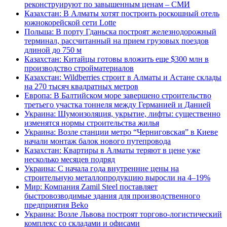
реконструируют по завышенным ценам – СМИ
Казахстан: В Алматы хотят построить роскошный отель
южнокорейской сети Lotte
Польша: В порту Гданьска построят железнодорожный
терминал, рассчитанный на прием грузовых поездов
длиной до 750 м
Казахстан: Китайцы готовы вложить еще $300 млн в
производство стройматериалов
Казахстан: Wildberries строит в Алматы и Астане склады
на 270 тысяч квадратных метров
Европа: В Балтийском море завершено строительство
третьего участка тоннеля между Германией и Данией
Украина: Шумоизоляция, укрытие, лифты: существенно
изменятся нормы строительства жилья
Украина: Возле станции метро “Черниговская” в Киеве
начали монтаж балок нового путепровода
Казахстан: Квартиры в Алматы теряют в цене уже
несколько месяцев подряд
Украина: С начала года внутренние цены на
строительную металлопродукцию выросли на 4–19%
Мир: Компания Zamil Steel поставляет
быстровозводимые здания для производственного
предприятия Beko
Украина: Возле Львова построят торгово-логистический
комплекс со складами и офисами