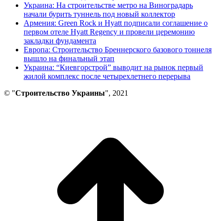
Украина: На строительстве метро на Виноградарь
начали бурить туннель под новый коллектор
Армения: Green Rock и Hyatt подписали соглашение о
первом отеле Hyatt Regency и провели церемонию
закладки фундамента
Европа: Строительство Бреннерского базового тоннеля
вышло на финальный этап
Украина: “Киевгорстрой” выводит на рынок первый
жилой комплекс после четырехлетнего перерыва
© "
Строительство Украины
", 2021
В