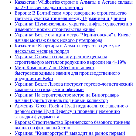
Казахстан: Wildberries строит в Алматы и Астане склады
на 270 тысяч квадратных метров
Европа: В Балтийском море завершено строительство
третьего участка тоннеля между Германией и Данией
Украина: Шумоизоляция, укрытие, лифты: существенно
изменятся нормы строительства жилья
Украина: Возле станции метро “Черниговская” в Киеве
начали монтаж балок нового путепровода
Казахстан: Квартиры в Алматы теряют в цене уже
несколько месяцев подряд
Украина: С начала года внутренние цены на
строительную металлопродукцию выросли на 4–19%
Мир: Компания Zamil Steel поставляет
быстровозводимые здания для производственного
предприятия Beko
Украина: Возле Львова построят торгово-логистический
комплекс со складами и офисами
Украина: На строительстве метро на Виноградарь
начали бурить туннель под новый коллектор
Армения: Green Rock и Hyatt подписали соглашение о
первом отеле Hyatt Regency и провели церемонию
закладки фундамента
Европа: Строительство Бреннерского базового тоннеля
вышло на финальный этап
Украина: “Киевгорстрой” выводит на рынок первый