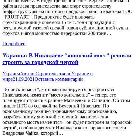
primeminister.kz. В индустриальной зоне “Береке” Илийского
района глава правительства дал старт строительству
инфраструктуры экспортного плодовоягодного кластера ТОО
“FRUIT ART”. Предприятие будет включать
фруктохранилище объемом 15 тыс. тонн продукции с
регулируемой газовой средой, завод сублимационной сушки
фруктов и ягод мощностью переработки 200 тонн…
Подробнее
Украина: В Николаеве “японский мост” решили
строить за городской чертой
Украина
Автор:
Строительство в Украине и
мире
21.09.2021
Оставить комментарий
“Японский мост”, который планируется построить за
Николаевом, изменит “место жительства” – теперь его
планируют строить в районе Матвеевки и Сливино. Об этом
пишет ЦТС со ссылкой на Вечерний Николаев. По
обновленному технико-экономическому обоснованию,
разработанному японской стороной, расположение
объездного моста изменится – он будет построен за городской
чертой, сообщил депутат Николаевского городского совета
Владислав Чайка, который…