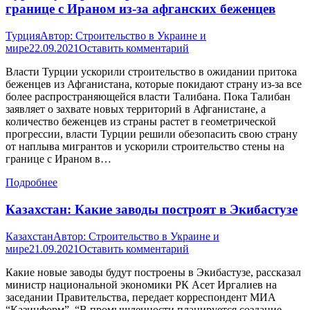
границе с Ираном из-за афганских беженцев
Турция
Автор:
Строительство в Украине и
мире
22.09.2021
Оставить комментарий
Власти Турции ускорили строительство в ожидании притока
беженцев из Афганистана, которые покидают страну из-за все
более распространяющейся власти Талибана. Пока Талибан
заявляет о захвате новых территорий в Афганистане, а
количество беженцев из страны растет в геометрической
прогрессии, власти Турции решили обезопасить свою страну
от наплыва мигрантов и ускорили строительство стены на
границе с Ираном в…
Подробнее
Казахстан: Какие заводы построят в Экибастузе
Казахстан
Автор:
Строительство в Украине и
мире
21.09.2021
Оставить комментарий
Какие новые заводы будут построены в Экибастузе, рассказал
министр национальной экономики РК Асет Иргалиев на
заседании Правительства, передает корреспондент МИА
“Казинформ”. “В промышленности планируется создание