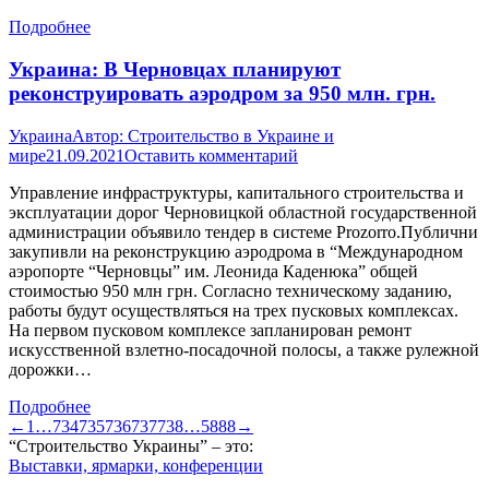
Подробнее
Украина: В Черновцах планируют
реконструировать аэродром за 950 млн. грн.
Украина
Автор:
Строительство в Украине и
мире
21.09.2021
Оставить комментарий
Управление инфраструктуры, капитального строительства и
эксплуатации дорог Черновицкой областной государственной
администрации объявило тендер в системе Prozorro.Публични
закупивли на реконструкцию аэродрома в “Международном
аэропорте “Черновцы” им. Леонида Каденюка” общей
стоимостью 950 млн грн. Согласно техническому заданию,
работы будут осуществляться на трех пусковых комплексах.
На первом пусковом комплексе запланирован ремонт
искусственной взлетно-посадочной полосы, а также рулежной
дорожки…
Подробнее
←
1
…
734
735
736
737
738
…
5888
→
“Строительство Украины” – это:
Выставки, ярмарки, конференции