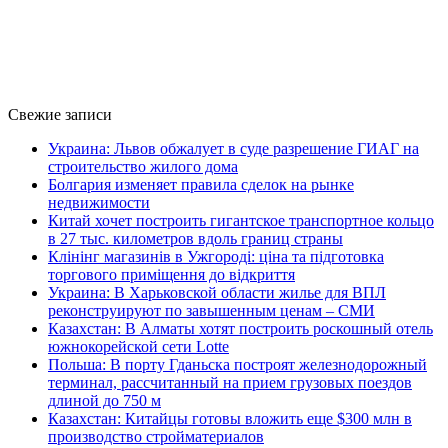
Свежие записи
Украина: Львов обжалует в суде разрешение ГИАГ на
строительство жилого дома
Болгария изменяет правила сделок на рынке
недвижимости
Китай хочет построить гигантское транспортное кольцо
в 27 тыс. километров вдоль границ страны
Клінінг магазинів в Ужгороді: ціна та підготовка
торгового приміщення до відкриття
Украина: В Харьковской области жилье для ВПЛ
реконструируют по завышенным ценам – СМИ
Казахстан: В Алматы хотят построить роскошный отель
южнокорейской сети Lotte
Польша: В порту Гданьска построят железнодорожный
терминал, рассчитанный на прием грузовых поездов
длиной до 750 м
Казахстан: Китайцы готовы вложить еще $300 млн в
производство стройматериалов