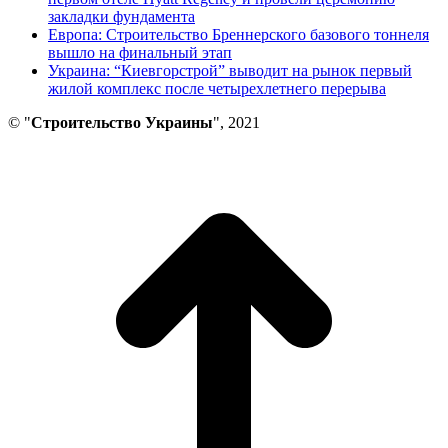
закладки фундамента
Европа: Строительство Бреннерского базового тоннеля
вышло на финальный этап
Украина: “Киевгорстрой” выводит на рынок первый
жилой комплекс после четырехлетнего перерыва
© "
Строительство Украины
", 2021
В