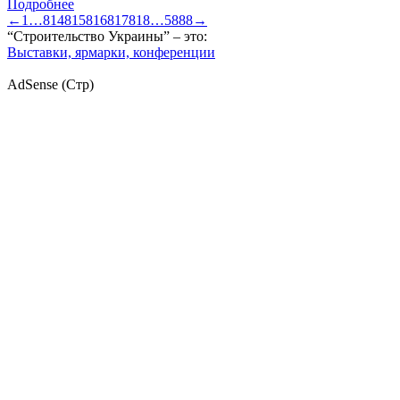
Подробнее
←
1
…
814
815
816
817
818
…
5888
→
“Строительство Украины” – это:
Выставки, ярмарки, конференции
AdSense (Стр)