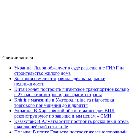
Свежие записи
Украина: Львов обжалует в суде разрешение ГИАГ на
строительство жилого дома
Болгария изменяет правила сделок на рынке
недвижимости
Китай хочет построить гигантское транспортное кольцо
в 27 тыс. километров вдоль границ страны
Клінінг магазинів в Ужгороді: ціна та підготовка
торгового приміщення до відкриття
Украина: В Харьковской области жилье для ВПЛ
реконструируют по завышенным ценам – СМИ
Казахстан: В Алматы хотят построить роскошный отель
южнокорейской сети Lotte
Польша: В порту Гданьска построят железнодорожный