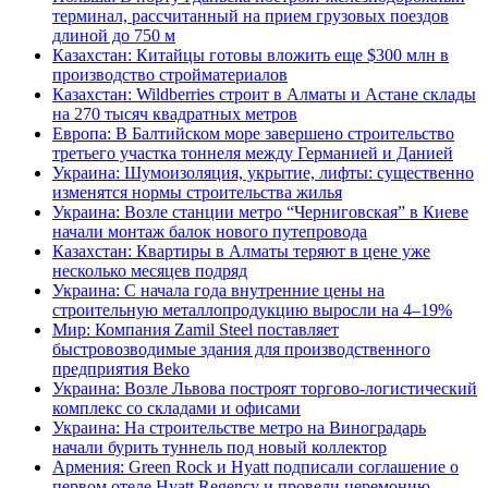
терминал, рассчитанный на прием грузовых поездов
длиной до 750 м
Казахстан: Китайцы готовы вложить еще $300 млн в
производство стройматериалов
Казахстан: Wildberries строит в Алматы и Астане склады
на 270 тысяч квадратных метров
Европа: В Балтийском море завершено строительство
третьего участка тоннеля между Германией и Данией
Украина: Шумоизоляция, укрытие, лифты: существенно
изменятся нормы строительства жилья
Украина: Возле станции метро “Черниговская” в Киеве
начали монтаж балок нового путепровода
Казахстан: Квартиры в Алматы теряют в цене уже
несколько месяцев подряд
Украина: С начала года внутренние цены на
строительную металлопродукцию выросли на 4–19%
Мир: Компания Zamil Steel поставляет
быстровозводимые здания для производственного
предприятия Beko
Украина: Возле Львова построят торгово-логистический
комплекс со складами и офисами
Украина: На строительстве метро на Виноградарь
начали бурить туннель под новый коллектор
Армения: Green Rock и Hyatt подписали соглашение о
первом отеле Hyatt Regency и провели церемонию