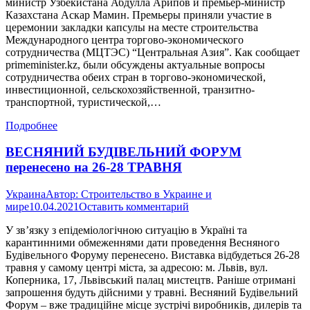
министр Узбекистана Абдулла Арипов и премьер-министр
Казахстана Аскар Мамин. Премьеры приняли участие в
церемонии закладки капсулы на месте строительства
Международного центра торгово-экономического
сотрудничества (МЦТЭС) “Центральная Азия”. Как сообщает
primeminister.kz, были обсуждены актуальные вопросы
сотрудничества обеих стран в торгово-экономической,
инвестиционной, сельскохозяйственной, транзитно-
транспортной, туристической,…
Подробнее
ВЕСНЯНИЙ БУДІВЕЛЬНИЙ ФОРУМ
перенесено на 26-28 ТРАВНЯ
Украина
Автор:
Строительство в Украине и
мире
10.04.2021
Оставить комментарий
У зв’язку з епідеміологічною ситуацію в Україні та
карантинними обмеженнями дати проведення Весняного
Будівельного Форуму перенесено. Виставка відбудеться 26-28
травня у самому центрі міста, за адресою: м. Львів, вул.
Коперника, 17, Львівський палац мистецтв. Раніше отримані
запрошення будуть дійсними у травні. Весняний Будівельний
Форум – вже традиційне місце зустрічі виробників, дилерів та