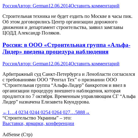
Россия
Автор:
German
12.06.2014
Оставить комментарий
Строительная техника не будет ездить по Москве в часы пик.
Об этом договорились Центр организации дорожного
движения и департамент строительства, заявил замглавы
ЦОДД Александр Поляков.
Россия: в ООО «Строительная группа «Альфа-
Лидер» введена процедура наблюдения
Россия
Автор:
German
12.06.2014
Оставить комментарий
Арбитражный суд Санкт-Петербурга и Ленобласти согласился
с требованиями ООО “Рентал Тех” о признании ООО
“Строительная группа “Альфа-Лидер” банкротом и ввел в
организации процедуру внешнего наблюдения, которая
продлится по 7 октября. Временным управляющим СГ “Альфа
Лидер” назначена Елизавета Коундурова.
←
1
…
4 023
4 024
4 025
4 026
4 027
…
5888
→
“Строительство Украины” – это:
Выставки, ярмарки, конференции
AdSense (Стр)