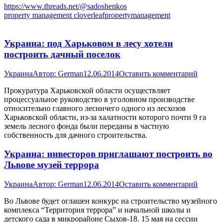
https://www.threads.net/@sadoshenkos
property management cloverleafpropertymanagement
Украина: под Харьковом в лесу хотели
построить дачный поселок
Украина
Автор:
German
12.06.2014
Оставить комментарий
Прокуратура Харьковской области осуществляет
процессуальное руководство в уголовном производстве
относительно главного лесничего одного из лесхозов
Харьковской области, из-за халатности которого почти 9 га
земель лесного фонда были переданы в частную
собственность для дачного строительства.
Украина: инвесторов приглашают построить во
Львове музей террора
Украина
Автор:
German
12.06.2014
Оставить комментарий
Во Львове будет оглашен конкурс на строительство музейного
комплекса “Территория террора” и начальной школы и
детского сада в микрорайоне Сыхов-18. 15 мая на сессии