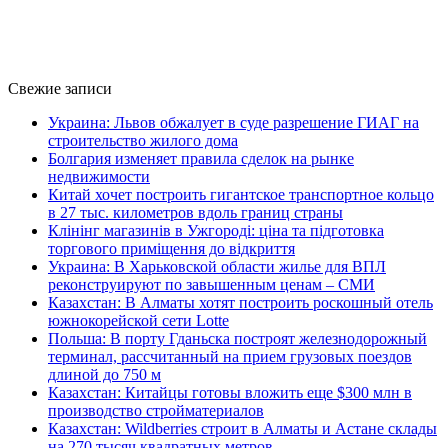
Свежие записи
Украина: Львов обжалует в суде разрешение ГИАГ на
строительство жилого дома
Болгария изменяет правила сделок на рынке
недвижимости
Китай хочет построить гигантское транспортное кольцо
в 27 тыс. километров вдоль границ страны
Клінінг магазинів в Ужгороді: ціна та підготовка
торгового приміщення до відкриття
Украина: В Харьковской области жилье для ВПЛ
реконструируют по завышенным ценам – СМИ
Казахстан: В Алматы хотят построить роскошный отель
южнокорейской сети Lotte
Польша: В порту Гданьска построят железнодорожный
терминал, рассчитанный на прием грузовых поездов
длиной до 750 м
Казахстан: Китайцы готовы вложить еще $300 млн в
производство стройматериалов
Казахстан: Wildberries строит в Алматы и Астане склады
на 270 тысяч квадратных метров