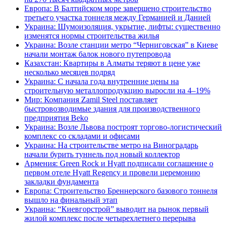
Европа: В Балтийском море завершено строительство
третьего участка тоннеля между Германией и Данией
Украина: Шумоизоляция, укрытие, лифты: существенно
изменятся нормы строительства жилья
Украина: Возле станции метро “Черниговская” в Киеве
начали монтаж балок нового путепровода
Казахстан: Квартиры в Алматы теряют в цене уже
несколько месяцев подряд
Украина: С начала года внутренние цены на
строительную металлопродукцию выросли на 4–19%
Мир: Компания Zamil Steel поставляет
быстровозводимые здания для производственного
предприятия Beko
Украина: Возле Львова построят торгово-логистический
комплекс со складами и офисами
Украина: На строительстве метро на Виноградарь
начали бурить туннель под новый коллектор
Армения: Green Rock и Hyatt подписали соглашение о
первом отеле Hyatt Regency и провели церемонию
закладки фундамента
Европа: Строительство Бреннерского базового тоннеля
вышло на финальный этап
Украина: “Киевгорстрой” выводит на рынок первый
жилой комплекс после четырехлетнего перерыва