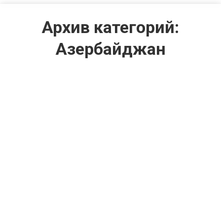
Архив категорий:
Азербайджан
Азербайджан: Более 86%
строительных работ в Баку
выполнил негосударственный
сектор
Азербайджан
Автор:
Строительство в Украине и
мире