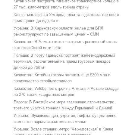
Китай хочет построить гигантское транспортное кольцо в
27 тыс. километров вдоль границ страны
Клінінг магазинів в Ужгороді: ціна та підготовка торгового
приміщення до відкриття
Украина: В Харьковской области жилье для ВПЛ
реконструируют по завышенным ценам – СМИ
Казахстан: В Алматы хотят построить роскошный отель
южнокорейской сети Lotte
Польша: В порту Гданьска построят железнодорожный
терминал, рассчитанный на прием грузовых поездов
длиной до 750 м
Казахстан: Китайцы готовы вложить еще $300 млн в
производство стройматериалов
Казахстан: Wildberries строит в Алматы и Астане склады
на 270 тысяч квадратных метров
Европа: В Балтийском море завершено строительство
третьего участка тоннеля между Германией и Данией
Украина: Шумоизоляция, укрытие, лифты: существенно
изменятся нормы строительства жилья
Украина: Возле станции метро “Черниговская” в Киеве