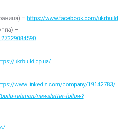
раница) –
https://www.facebook.com/ukrbuild
уппа) –
7127329084590
ttps://ukrbuild.dp.ua/
ttps://www.linkedin.com/company/19142783/
build-relation/newsletter-follow?
s/