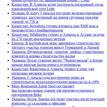
реконструируют по завышенным ценам – СМИ
Казахстан: В Алматы хотят построить роскошный отель
южнокорейской сети Lotte
Польша: В порту Гданьска построят железнодорожный
терминал, рассчитанный на прием грузовых поездов
длиной до 750 м
Казахстан: Китайцы готовы вложить еще $300 млн в
производство стройматериалов
Казахстан: Wildberries строит в Алматы и Астане склады
на 270 тысяч квадратных метров
Европа: В Балтийском море завершено строительство
третьего участка тоннеля между Германией и Данией
Украина: Шумоизоляция, укрытие, лифты: существенно
изменятся нормы строительства жилья
Украина: Возле станции метро “Черниговская” в Киеве
начали монтаж балок нового путепровода
Казахстан: Квартиры в Алматы теряют в цене уже
несколько месяцев подряд
Украина: С начала года внутренние цены на
строительную металлопродукцию выросли на 4–19%
Мир: Компания Zamil Steel поставляет
быстровозводимые здания для производственного
предприятия Beko
Украина: Возле Львова построят торгово-логистический
комплекс со складами и офисами