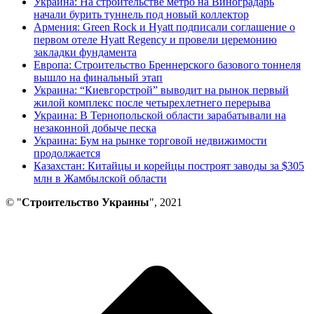
Украина: На строительстве метро на Виноградарь
начали бурить туннель под новый коллектор
Армения: Green Rock и Hyatt подписали соглашение о
первом отеле Hyatt Regency и провели церемонию
закладки фундамента
Европа: Строительство Бреннерского базового тоннеля
вышло на финальный этап
Украина: “Киевгорстрой” выводит на рынок первый
жилой комплекс после четырехлетнего перерыва
Украина: В Тернопольской области зарабатывали на
незаконной добыче песка
Украина: Бум на рынке торговой недвижимости
продолжается
Казахстан: Китайцы и корейцы построят заводы за $305
млн в Жамбылской области
© "
Строительство Украины
", 2021
В