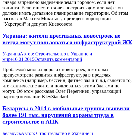
января запрещено выделение земли городом, если нет
зонинга. Если инвестор хочет построить дом или кафе, он
должен иметь детальное планирование территории. Об этом
рассказал Максим Микитась, президент корпорации
“Укрстрой” и депутат Киевсовета.
Украина: жители престижных новостроек не
всегда могут пользоваться инфраструктурой ЖК
Украина
Автор:
Строительство в Украине и
мире
16.01.2015
Оставить комментарий
Проблемой многих дорогих новостроек, в которых
предусмотрена развитая инфраструктура в пределах
комплекса (например, бассейн, фитнес-зал и т. д.), является то,
что фактические жители пользоваться этими благами не
могут. Об этом рассказал Олег Перегинец, управляющий
партнер компании KievStandard.
Беларусь: в 2014 г. мобильные группы выявили
более 191 тыс. нарушений охраны труда в
строительстве и АПК
Беларусь
Автор:
Строительство в Украине и