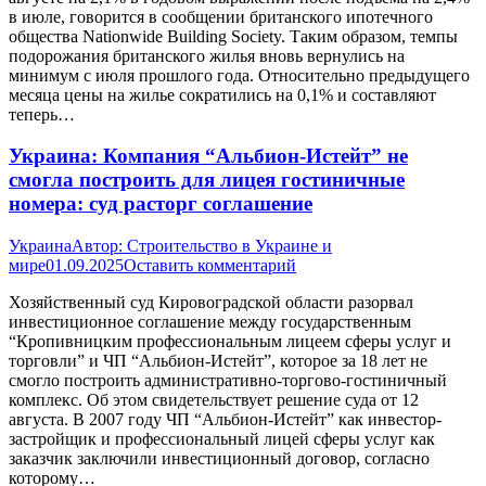
в июле, говорится в сообщении британского ипотечного
общества Nationwide Building Society. Таким образом, темпы
подорожания британского жилья вновь вернулись на
минимум с июля прошлого года. Относительно предыдущего
месяца цены на жилье сократились на 0,1% и составляют
теперь…
Украина: Компания “Альбион-Истейт” не
смогла построить для лицея гостиничные
номера: суд расторг соглашение
Украина
Автор:
Строительство в Украине и
мире
01.09.2025
Оставить комментарий
Хозяйственный суд Кировоградской области разорвал
инвестиционное соглашение между государственным
“Кропивницким профессиональным лицеем сферы услуг и
торговли” и ЧП “Альбион-Истейт”, которое за 18 лет не
смогло построить административно-торгово-гостиничный
комплекс. Об этом свидетельствует решение суда от 12
августа. В 2007 году ЧП “Альбион-Истейт” как инвестор-
застройщик и профессиональный лицей сферы услуг как
заказчик заключили инвестиционный договор, согласно
которому…